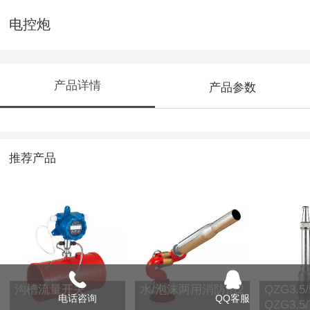
电控炮
产品详情
产品参数
推荐产品
沟槽流量开关
水/泡沫两用消防泡2
QZG3.5/
电话咨询
QQ客服
QZG3.5