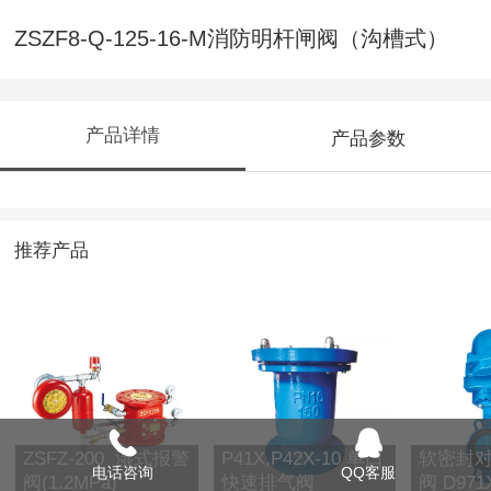
ZSZF8-Q-125-16-M消防明杆闸阀（沟槽式）
产品详情
产品参数
推荐产品
ZSFZ-200 湿式报警
P41X,P42X-10 单口
软密封
电话咨询
QQ客服
阀(1.2MPa)
快速排气阀
阀 D971X