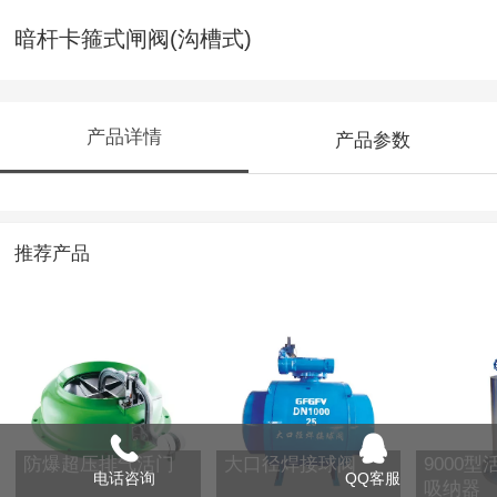
暗杆卡箍式闸阀(沟槽式)
产品详情
产品参数
推荐产品
防爆超压排气活门
大口径焊接球阀
9000
电话咨询
QQ客服
吸纳器