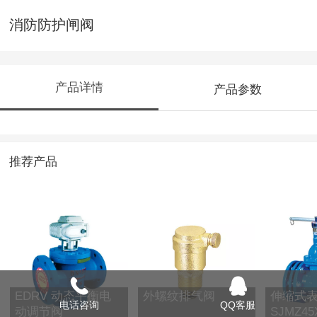
消防防护闸阀
产品详情
产品参数
推荐产品
EDRV 动态平衡电
外螺纹排气阀
伸缩式
电话咨询
QQ客服
动调节阀
SJMZ45