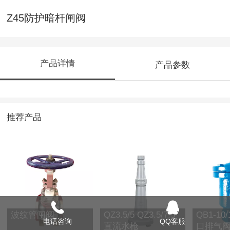
Z45防护暗杆闸阀
产品详情
产品参数
推荐产品
波纹管闸阀
QZ3.5/5 QZ3.5/7.5
QB1-10
电话咨询
QQ客服
直流水枪
口排气